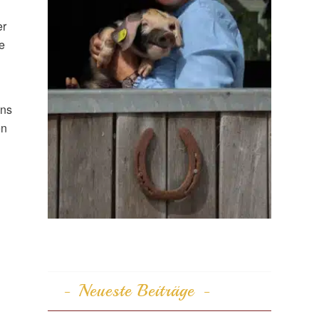
er
e
uns
en
Neueste Beiträge