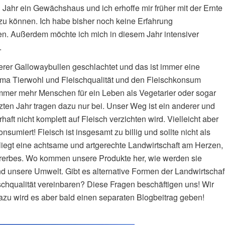
 Jahr ein Gewächshaus und ich erhoffe mir früher mit der Ernte
zu können. Ich habe bisher noch keine Erfahrung
en. Außerdem möchte ich mich in diesem Jahr intensiver
.
r Gallowaybullen geschlachtet und das ist immer eine
hema Tierwohl und Fleischqualität und den Fleischkonsum
immer mehr Menschen für ein Leben als Vegetarier oder sogar
ten Jahr tragen dazu nur bei. Unser Weg ist ein anderer und
ft nicht komplett auf Fleisch verzichten wird. Vielleicht aber
nsumiert! Fleisch ist insgesamt zu billig und sollte nicht als
iegt eine achtsame und artgerechte Landwirtschaft am Herzen,
turerbes. Wo kommen unsere Produkte her, wie werden sie
nd unsere Umwelt. Gibt es alternative Formen der Landwirtschaf
chqualität vereinbaren? Diese Fragen beschäftigen uns! Wir
azu wird es aber bald einen separaten Blogbeitrag geben!