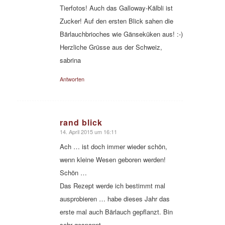
Tierfotos! Auch das Galloway-Kälbli ist
Zucker! Auf den ersten Blick sahen die
Bärlauchbrioches wie Gänseküken aus! :-)
Herzliche Grüsse aus der Schweiz,
sabrina
Antworten
rand blick
14. April 2015 um 16:11
sagte:
Ach … ist doch immer wieder schön,
wenn kleine Wesen geboren werden!
Schön …
Das Rezept werde ich bestimmt mal
ausprobieren … habe dieses Jahr das
erste mal auch Bärlauch gepflanzt. Bin
sehr gespannt …