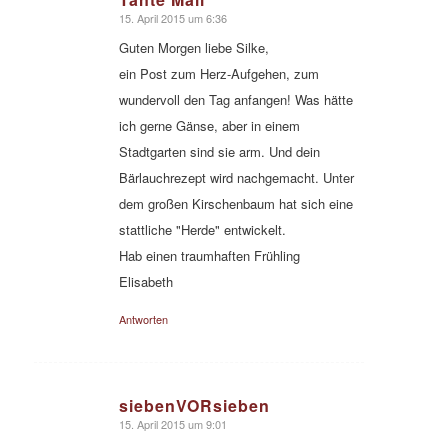
15. April 2015 um 6:36
sagte:
Guten Morgen liebe Silke,
ein Post zum Herz-Aufgehen, zum
wundervoll den Tag anfangen! Was hätte
ich gerne Gänse, aber in einem
Stadtgarten sind sie arm. Und dein
Bärlauchrezept wird nachgemacht. Unter
dem großen Kirschenbaum hat sich eine
stattliche "Herde" entwickelt.
Hab einen traumhaften Frühling
Elisabeth
Antworten
siebenVORsieben
15. April 2015 um 9:01
sagte: