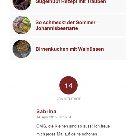
Gugelhupf Rezept mit Trauben
So schmeckt der Sommer –
Johannisbeertarte
Birnenkuchen mit Walnüssen
14
KOMMENTARE
Sabrina
14. April 2015 um 16:04
sagte:
OMG, die Kleinen sind so süss! Ich freue
mich jedes Mal auf deine schönen