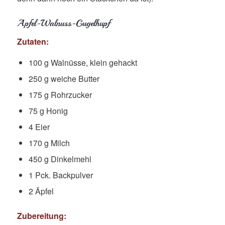
Apfel-Walnuss-Gugelhupf
Zutaten:
100 g Walnüsse, klein gehackt
250 g weiche Butter
175 g Rohrzucker
75 g Honig
4 Eier
170 g Milch
450 g Dinkelmehl
1 Pck. Backpulver
2 Äpfel
Zubereitung: