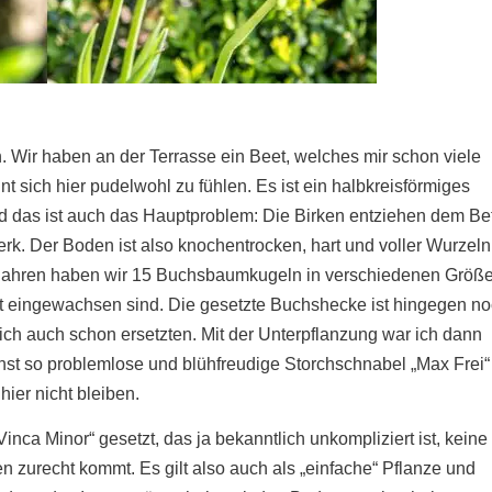
n.
Wir haben an der Terrasse ein Beet, welches mir schon viele
nt sich hier pudelwohl zu fühlen. Es ist ein halbkreisförmiges
nd das ist auch das Hauptproblem: Die Birken entziehen dem Bet
rk. Der Boden ist also knochentrocken, hart und voller Wurzeln
r Jahren haben wir 15 Buchsbaumkugeln in verschiedenen Größ
gut eingewachsen sind. Die gesetzte Buchshecke ist hingegen n
ch auch schon ersetzten. Mit der Unterpflanzung war ich dann
onst so problemlose und blühfreudige Storchschnabel „Max Frei“
 hier nicht bleiben.
inca Minor“ gesetzt, das ja bekanntlich unkompliziert ist, keine
zurecht kommt. Es gilt also auch als „einfache“ Pflanze und