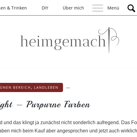
sen & Trinken
DIY
Über mich
Menü
RÜNEN BEREICH
,
LANDLEBEN
ight – Purpurne Farben
 und das klingt ja zunächst nicht sonderlich aufregend. Das Fo
aben mich beim Kauf aber angesprochen und jetzt auch wirklic