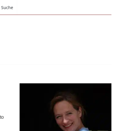
Suche
to
h