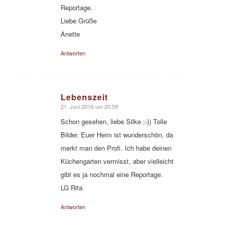
Reportage.
Liebe Grüße
Anette
Antworten
Lebenszeit
21. Juni 2016 um 20:59
sagte:
Schon gesehen, liebe Silke ;-)) Tolle
Bilder. Euer Heim ist wunderschön, da
merkt man den Profi. Ich habe deinen
Küchengarten vermisst, aber vielleicht
gibt es ja nochmal eine Reportage.
LG Rita
Antworten