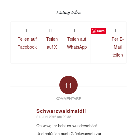
Eintrag teilen
Save
Teilen auf
Teilen
Teilen auf
Per E-
Facebook
auf X
WhatsApp
Mail
teilen
11
KOMMENTARE
Schwarzwaldmaidli
21. Juni 2016 um 20:32
sagte:
Oh wow, ihr habt es wunderschön!
Und natürlich auch Glückwunsch zur