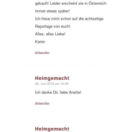
gekauft! Leider erscheint sie in Österreich
immer etwas später!
Ich freue mich schon auf die achtseitige
Reportage von euch!
Alles, alles Liebe!
Karen
Antworten
Heimgemacht
22. Juni 2016 um 14:09
sagte:
Ich danke Dir, liebe Anette!
Antworten
Heimgemacht