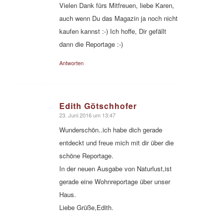
Vielen Dank fürs Mitfreuen, liebe Karen,
auch wenn Du das Magazin ja noch nicht
kaufen kannst :-) Ich hoffe, Dir gefällt
dann die Reportage :-)
Antworten
Edith Götschhofer
23. Juni 2016 um 13:47
sagte:
Wunderschön..ich habe dich gerade
entdeckt und freue mich mit dir über die
schöne Reportage.
In der neuen Ausgabe von Naturlust,ist
gerade eine Wohnreportage über unser
Haus.
Liebe Grüße,Edith.