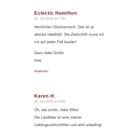
Eclectic Hamilton
22. Juni 2016 um 7:45
sagte:
Herzlichen Glückwunsch. Das ist ja
absolut fabelhaft. Die Zeitschrift muss ich
mir auf jeden Fall kaufen!
Ganz liebe Grüße
Ines
Antworten
Karen H.
22. Juni 2016 um 9:45
sagte:
Oh, wie schön, liebe Silke!
Die Landidee ist eine meiner
Lieblingszeitschriften und wird unbedingt