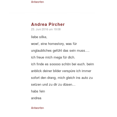
Antworten
Andrea Pircher
23. Juni 2016 um 19:08
sagte:
liebe silke,
wow!, eine homestory, was für
unglaubliches gefühl das sein muss….
ich freue mich mega für dich.
ich finde es sooooo schön bei euch. beim
anblick deiner bilder verspüre ich immer
sofort den drang, mich gleich ins auto zu
setzen und zu dir zu düsen…
habs fein
andrea
Antworten