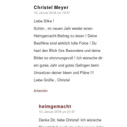
Christel Meyer
10. Januar 2018 um 19:37
sagte:
Liebe Silke !
Schön , im neuen Jahr wieder einen
Heimgemacht-Beitrag zu lesen ! Deine
BestNine sind wirklich tolle Fotos ! Du
hast den Blick fürs Besondere und deine
Bilder so stimmungsvoll ! Ich wünsche dir
ein gutes Jahr und gutes Gelingen beim
Umsetzen deiner Ideen und Pläne !!!
Liebe Grüße , Christel
Antworten
heimgemacht
10. Januar 2018 um 21:47
sagte:
Danke Dir, liebe Christel! Ich wünsche