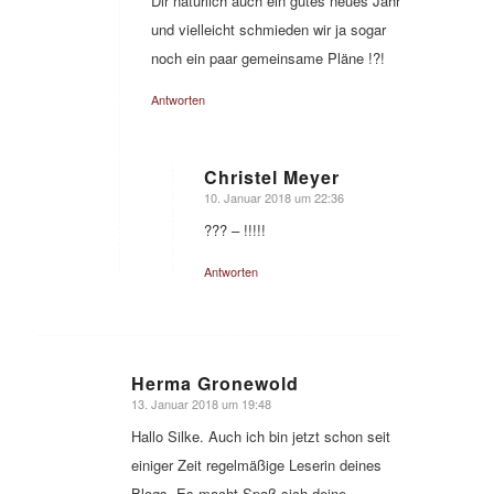
Dir natürlich auch ein gutes neues Jahr
und vielleicht schmieden wir ja sogar
noch ein paar gemeinsame Pläne !?!
Antworten
Christel Meyer
10. Januar 2018 um 22:36
sagte:
??? – !!!!!
Antworten
Herma Gronewold
13. Januar 2018 um 19:48
sagte:
Hallo Silke. Auch ich bin jetzt schon seit
einiger Zeit regelmäßige Leserin deines
Blogs. Es macht Spaß sich deine