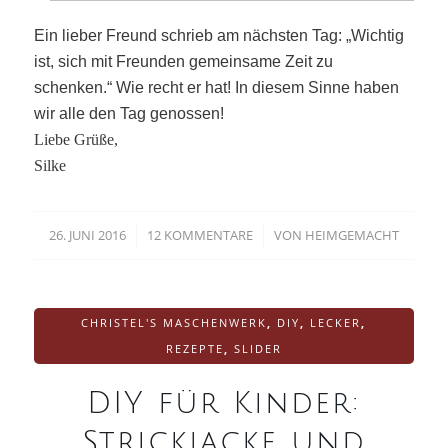
Ein lieber Freund schrieb am nächsten Tag: „Wichtig
ist, sich mit Freunden gemeinsame Zeit zu
schenken.“ Wie recht er hat! In diesem Sinne haben
wir alle den Tag genossen!
Liebe Grüße,
Silke
26. JUNI 2016
12 KOMMENTARE
VON
HEIMGEMACHT
/
/
CHRISTEL'S MASCHENWERK
,
DIY
,
LECKER
,
REZEPTE
,
SLIDER
DIY für Kinder:
Strickjacke und