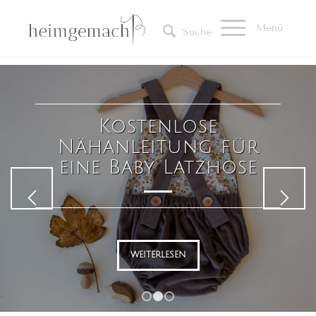
Menü
Suche
Kostenlose
Nähanleitung für
eine Baby Latzhose
Weiter
WEITERLESEN
1
2
3