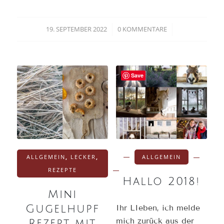
19. SEPTEMBER 2022
0 KOMMENTARE
/
/
Save
ALLGEMEIN
,
LECKER
,
ALLGEMEIN
REZEPTE
Hallo 2018!
Mini
Gugelhupf
Ihr LIeben, ich melde
mich zurück aus der
Rezept mit