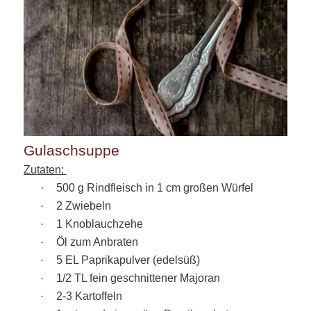
Gulaschsuppe
Zutaten:
·
500 g Rindfleisch in 1 cm großen Würfel
·
2 Zwiebeln
·
1 Knoblauchzehe
·
Öl zum Anbraten
·
5 EL Paprikapulver (edelsüß)
·
1/2 TL fein geschnittener Majoran
·
2-3 Kartoffeln