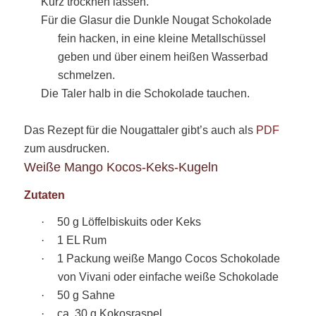
Kurz trocknen lassen.
Für die Glasur die Dunkle Nougat Schokolade
fein hacken, in eine kleine Metallschüssel
geben und über einem heißen Wasserbad
schmelzen.
D
ie Taler halb in die Schokolade tauchen.
Das Rezept für die Nougattaler gibt’s auch als
PDF
zum ausdrucken.
Weiße Mango Kocos-Keks-Kugeln
Zutaten
·
50 g Löffelbiskuits oder Keks
·
1 EL Rum
·
1 Packung weiße Mango Cocos Schokolade
von Vivani oder einfache weiße Schokolade
·
50 g Sahne
·
ca. 30 g Kokosraspel