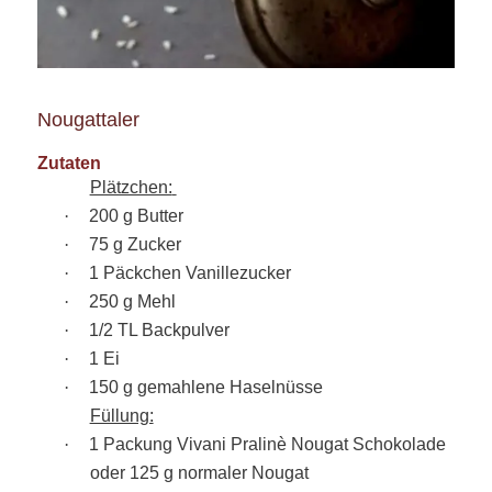
Nougattaler
Zutaten
Plätzchen:
·
200 g Butter
·
75 g Zucker
·
1 Päckchen Vanillezucker
·
250 g Mehl
·
1/2 TL Backpulver
·
1 Ei
·
150 g gemahlene Haselnüsse
Füllung:
·
1 Packung Vivani Pralinè Nougat Schokolade
oder 125 g normaler Nougat