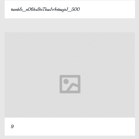
tumblr_n06bs9nTbw1r4dewjo1_500
9