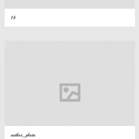
14
author_photo