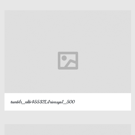
tumblr_nkb455S2Li1rivnsyo1_500