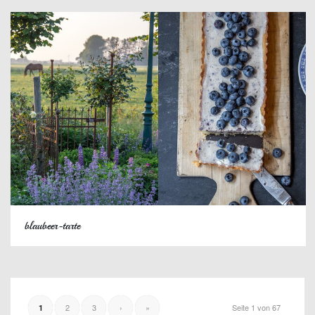
blaubeer-tarte
2
3
›
»
Seite 1 von 67
1